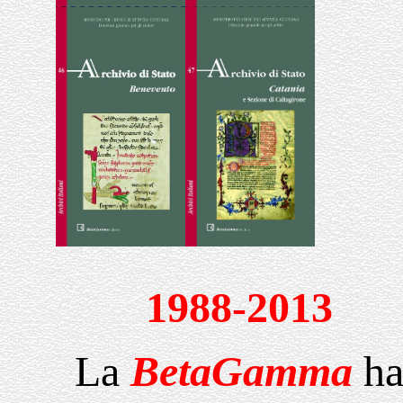
1988-2013
La
BetaGamma
h